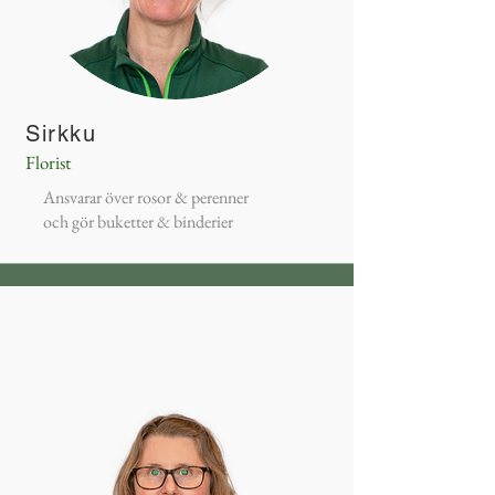
Sirkku
Florist
Ansvarar över rosor & perenner
och gör buketter & binderier